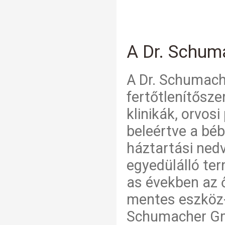
A Dr. Schu
A Dr. Schumach
fertőtlenítősze
klinikák, orvos
beleértve a bébi
háztartási nedv
egyedülálló ter
as években az ő
mentes eszköz-f
Schumacher Gmb