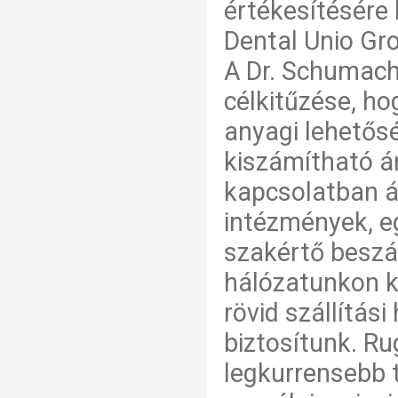
értékesítésére
Dental Unio Gro
A Dr. Schumach
célkitűzése, h
anyagi lehetős
kiszámítható ár
kapcsolatban ál
intézmények, e
szakértő beszál
hálózatunkon k
rövid szállítás
biztosítunk. R
legkurrensebb 