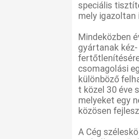
speciális tiszt
mely igazoltan 
Mindeközben év
gyártanak kéz- 
fertőtlenítésér
csomagolási eg
különböző felh
t közel 30 éve
melyeket egy n
közösen fejleszt
A Cég széleskö