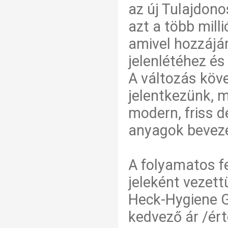
az új Tulajdono
azt a több mil
amivel hozzájá
jelenlétéhez és
A változás köv
jelentkezünk, m
modern, friss d
anyagok bevez
A folyamatos fe
jeleként vezett
Heck-Hygiene G
kedvező ár /ért