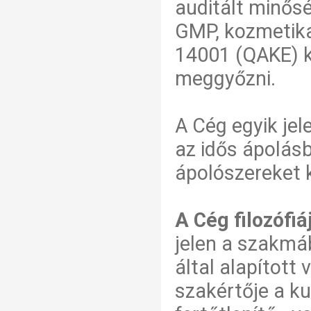
auditált minősé
GMP, kozmetika
14001 (QAKE) ké
meggyőzni.
A Cég egyik je
az idős ápolásb
ápolószereket 
A Cég filozófiá
jelen a szakmá
által alapított 
szakértője a ku