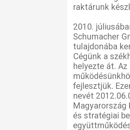
raktárunk készl
2010. júliusába
Schumacher Gmb
tulajdonába ker
Cégünk a székh
helyezte át. Az
működésünkhöz
fejlesztjük. E
nevét 2012.06.
Magyarország K
és stratégiai be
együttműködést