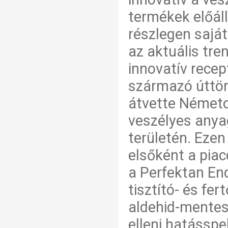
termékek előál
részlegen saját
az aktuális tre
innovatív recep
származó úttör
átvette Németo
veszélyes anya
területén. Eze
elsőként a pia
a Perfektan En
tisztító- és fe
aldehid-mentes 
elleni hatásspe