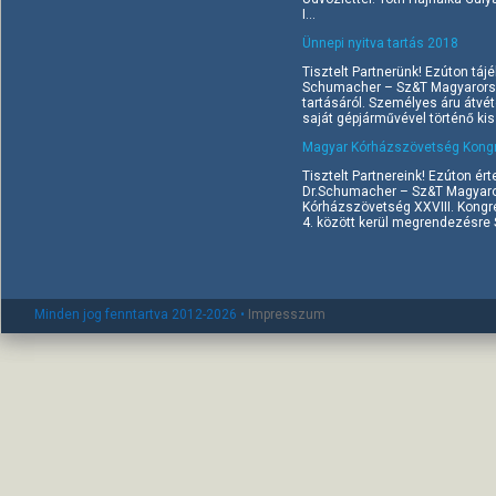
I...
Ünnepi nyitva tartás 2018
Tisztelt Partnerünk! Ezúton tájé
Schumacher – Sz&T Magyarorszá
tartásáról. Személyes áru átvé
saját gépjárművével történő kisz
Magyar Kórházszövetség Kongr
Tisztelt Partnereink! Ezúton ért
Dr.Schumacher – Sz&T Magyaror
Kórházszövetség XXVIII. Kongr
4. között kerül megrendezésre Si
Minden jog fenntartva 2012-2026 •
Impresszum