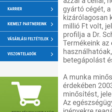
azzal a céllal,
gyártó cégét, 
KARRIER
kizárólagosan 
KIEMELT PARTNEREINK
millió Ft volt, 
profilja a Dr. 
VÁSÁRLÁSI FELTÉTELEK
Termékeink az 
használhatóak,
VISZONTELADÓK
betegápolást é
A munka minős
érdekében 200
minősítést, je
Az egészségügy
igényekre reag