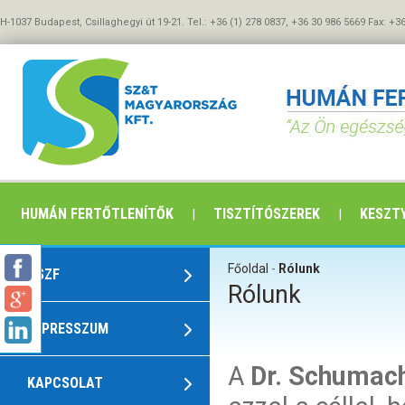
H-1037 Budapest, Csillaghegyi út 19-21. Tel.: +36 (1) 278 0837, +36 30 986 5669 Fax: +3
HUMÁN FERTŐTLENÍTŐK
TISZTÍTÓSZEREK
KESZTY
Főoldal
-
Rólunk
ÁSZF
Rólunk
IMPRESSZUM
A
Dr. Schumac
KAPCSOLAT