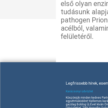
első olyan enzi
tudásunk alapj
pathogen Prion
acélból, valam
felületéről.
Legfrissebb hírek, ese
Karácsonyi üdvözlet
Köszönjük minden kedves Part
együttműködést! Kellemes kará
gazdag Boldog Új Évet kíván Ö
Üdvözlettel: Tóth Hajnalka Gul