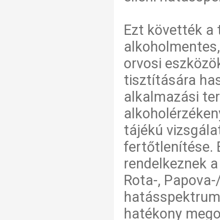
Ezt követték a 
alkoholmentes,
orvosi eszközök
tisztítására h
alkalmazási ter
alkoholérzékeny
tájékú vizsgál
fertőtlenítése.
rendelkeznek a 
Rota-, Papova-
hatásspektrumo
hatékony megol