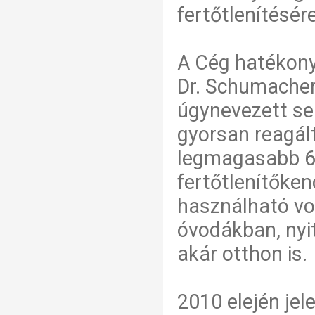
fertőtlenítésére
A Cég hatékon
Dr. Schumacher
úgynevezett se
gyorsan reagál
legmagasabb 6-
fertőtlenítőke
használható vol
óvodákban, nyi
akár otthon is.
2010 elején je