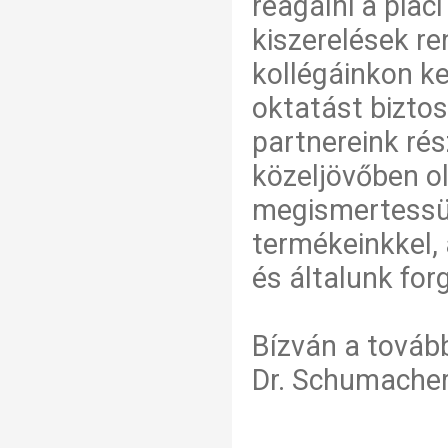
reagálni a pia
kiszerelések r
kollégáinkon k
oktatást biztos
partnereink rés
közeljövőben ol
megismertessün
termékeinkkel,
és általunk for
Bízván a továb
Dr. Schumacher