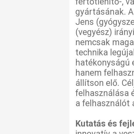
fertőtlenítő-, 
gyártásának. A 
Jens (gyógyszer
(vegyész) irány
nemcsak magas
technika legúja
hatékonyságú é
hanem felhaszn
állítson elő. C
felhasználása 
a felhasználót 
Kutatás és fej
innovatív a ve