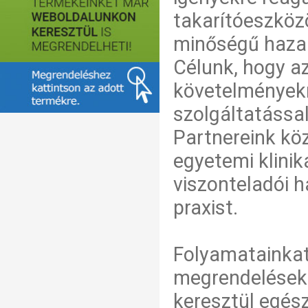
takarítóeszközö
minőségű hazai 
Célunk, hogy a
követelményekn
szolgáltatással
Partnereink köz
egyetemi klinik
viszonteladói 
praxist.
Folyamatainkat
megrendelések 
keresztül egés