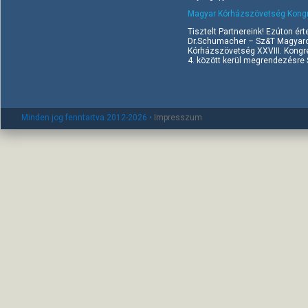
Magyar Kórházszövetség Kongr
Tisztelt Partnereink! Ezúton ért
Dr.Schumacher – Sz&T Magyaror
Kórházszövetség XXVIII. Kongr
4. között kerül megrendezésre Si
Minden jog fenntartva 2012-2026 •
Impresszum