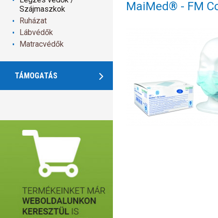
MaiMed® - FM C
Szájmaszkok
Ruházat
Lábvédők
Matracvédők
TÁMOGATÁS