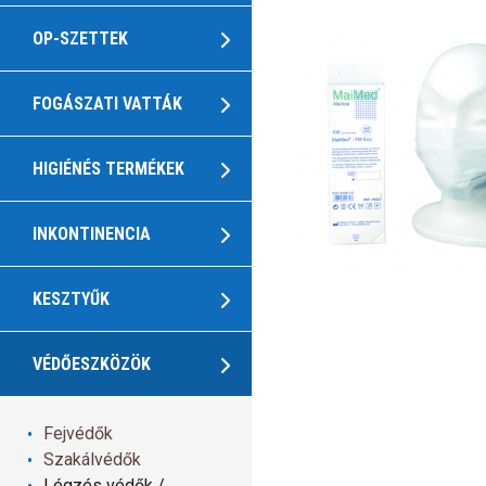
OP-SZETTEK
FOGÁSZATI VATTÁK
HIGIÉNÉS TERMÉKEK
INKONTINENCIA
KESZTYŰK
VÉDŐESZKÖZÖK
Fejvédők
Szakálvédők
Légzés védők /