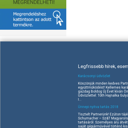
Legfrissebb hírek, ese
Karácsonyi üdvözlet
Köszönjük minden kedves Part
együttműködést! Kellemes kará
gazdag Boldog Új Évet kíván Ö
Üdvözlettel: Tóth Hajnalka Gul
I...
Ünnepi nyitva tartás 2018
Tisztelt Partnerünk! Ezúton tájé
Schumacher – Sz&T Magyarorszá
tartásáról. Személyes áru átvé
saját gépjárművével történő kisz