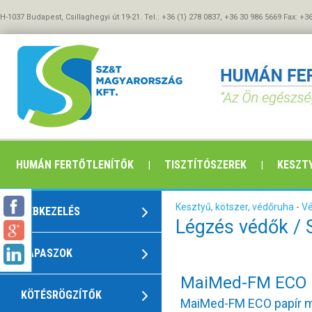
H-1037 Budapest, Csillaghegyi út 19-21. Tel.: +36 (1) 278 0837, +36 30 986 5669 Fax: +3
HUMÁN FERTŐTLENÍTŐK
TISZTÍTÓSZEREK
KESZTY
Kesztyű, kötszer, védőruha
-
V
SEBKEZELÉS
Légzés védők /
TAPASZOK
MaiMed-FM ECO 
KÖTÉSRÖGZÍTŐK
MaiMed-FM ECO papír 