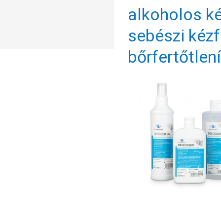
alkoholos ké
sebészi kézf
bőrfertőtlen