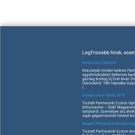
Legfrissebb hírek, ese
Karácsonyi üdvözlet
Köszönjük minden kedves Part
együttműködést! Kellemes kará
gazdag Boldog Új Évet kíván Ö
Üdvözlettel: Tóth Hajnalka Gul
I...
Ünnepi nyitva tartás 2018
Tisztelt Partnerünk! Ezúton tájé
Schumacher – Sz&T Magyarorszá
tartásáról. Személyes áru átvé
saját gépjárművével történő kisz
Magyar Kórházszövetség Kongr
Tisztelt Partnereink! Ezúton ért