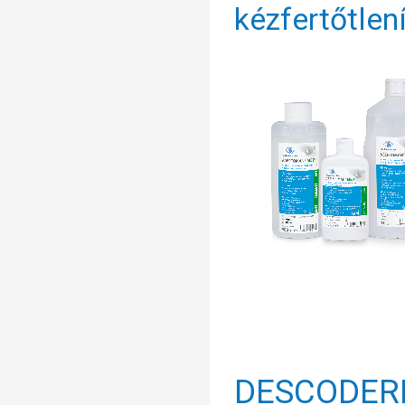
kézfertőtlen
DESCODE