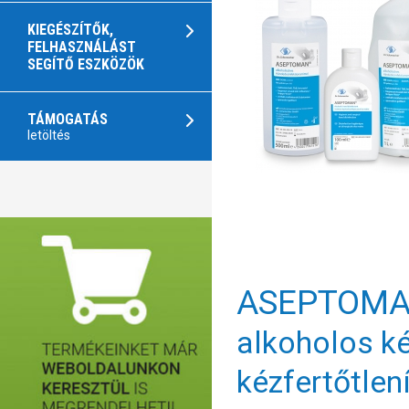
KIEGÉSZÍTŐK,
FELHASZNÁLÁST
SEGÍTŐ ESZKÖZÖK
TÁMOGATÁS
letöltés
ASEPTOMA
alkoholos ké
kézfertőtlen