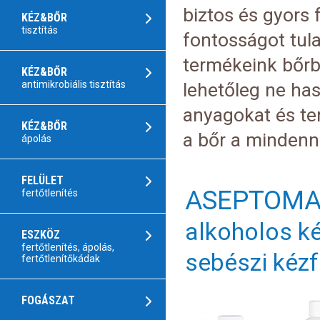
biztos és gyors 
KÉZ&BŐR
tisztítás
fontosságot tula
termékeink bőrba
KÉZ&BŐR
antimikrobiális tisztítás
lehetőleg ne ha
anyagokat és te
KÉZ&BŐR
a bőr a mindenna
ápolás
FELÜLET
ASEPTOM
fertőtlenítés
alkoholos ké
ESZKÖZ
fertőtlenítés, ápolás,
sebészi kézf
fertőtlenítőkádak
FOGÁSZAT