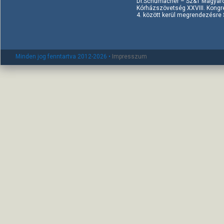
Dr.Schumacher – Sz&T Magyaror
Kórházszövetség XXVIII. Kongr
4. között kerül megrendezésre Si
Minden jog fenntartva 2012-2026 •
Impresszum