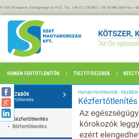
H-1037 Budapest, Csillaghegyi út 19-21. Tel.: +36 (1) 278 0837, +36 30 986 5669 Fax: +3
HUMÁN FERTŐTLENÍTŐK
TISZTÍTÓSZEREK
KESZTY
Humán fertőtlenítők
-
Kéz&Bőr 
KÉZ&BŐR
Kézfertőtlenítés
fertőtlenítés
Az egészségügyi
Kézfertőtlenítés
kórokozók leggya
Bőrfertőtlenítés
ezért elengedhe