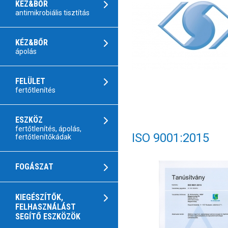
KÉZ&BŐR
antimikrobiális tisztítás
KÉZ&BŐR
ápolás
FELÜLET
fertőtlenítés
ESZKÖZ
fertőtlenítés, ápolás,
ISO 9001:2015
fertőtlenítőkádak
FOGÁSZAT
KIEGÉSZÍTŐK,
FELHASZNÁLÁST
SEGÍTŐ ESZKÖZÖK