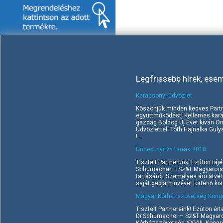
Legfrissebb hírek, ese
Karácsonyi üdvözlet
Köszönjük minden kedves Part
együttműködést! Kellemes kará
gazdag Boldog Új Évet kíván Ö
Üdvözlettel: Tóth Hajnalka Gul
I...
Ünnepi nyitva tartás 2018
Tisztelt Partnerünk! Ezúton tájé
Schumacher – Sz&T Magyarorszá
tartásáról. Személyes áru átvé
saját gépjárművével történő kisz
Magyar Kórházszövetség Kongr
Tisztelt Partnereink! Ezúton ért
Dr.Schumacher – Sz&T Magyaror
Kórházszövetség XXVIII. Kongr