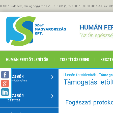
H-1037 Budapest, Csillaghegyi út 19-21. Tel.: +36 (1) 278 0837, +36 30 986 5669 Fax: +3
HUMÁN FERTŐTLENÍTŐK
TISZTÍTÓSZEREK
KESZTY
Humán fertőtlenítők
-
Támogat
KÉZ&BŐR
Támogatás letöl
fertőtlenítés
KÉZ&BŐR
tisztítás
Fogászati protoko