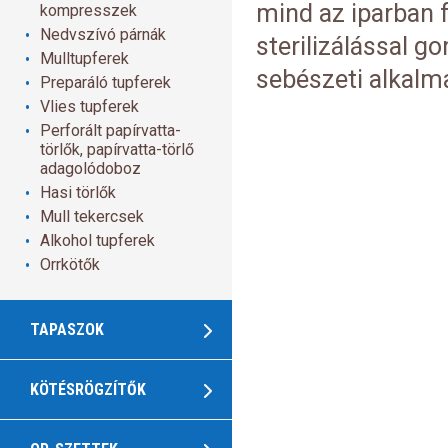
mind az iparban 
kompresszek
Nedvszívó párnák
sterilizálással g
Mulltupferek
sebészeti alkalm
Preparáló tupferek
Vlies tupferek
Perforált papírvatta-
törlők, papírvatta-törlő
adagolódoboz
Hasi törlők
Mull tekercsek
Alkohol tupferek
Orrkötők
TAPASZOK
KÖTÉSRÖGZÍTŐK