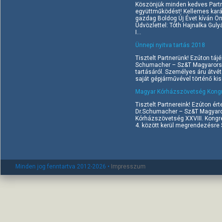
Köszönjük minden kedves Part
együttműködést! Kellemes kará
gazdag Boldog Új Évet kíván Ö
Üdvözlettel: Tóth Hajnalka Gul
I...
Ünnepi nyitva tartás 2018
Tisztelt Partnerünk! Ezúton tájé
Schumacher – Sz&T Magyarorszá
tartásáról. Személyes áru átvé
saját gépjárművével történő kisz
Magyar Kórházszövetség Kongr
Tisztelt Partnereink! Ezúton ért
Dr.Schumacher – Sz&T Magyaror
Kórházszövetség XXVIII. Kongr
4. között kerül megrendezésre Si
Minden jog fenntartva 2012-2026 •
Impresszum