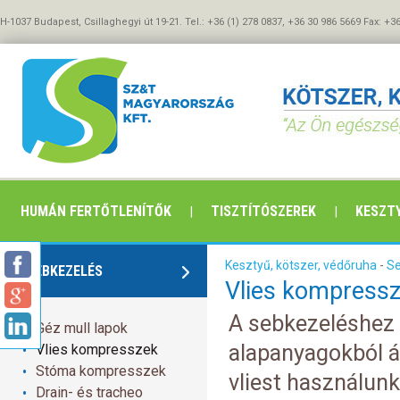
H-1037 Budapest, Csillaghegyi út 19-21. Tel.: +36 (1) 278 0837, +36 30 986 5669 Fax: +3
HUMÁN FERTŐTLENÍTŐK
TISZTÍTÓSZEREK
KESZTY
Kesztyű, kötszer, védőruha
-
S
SEBKEZELÉS
Vlies kompress
A sebkezeléshez 
Géz mull lapok
alapanyagokból ál
Vlies kompresszek
Stóma kompresszek
vliest használun
Drain- és tracheo