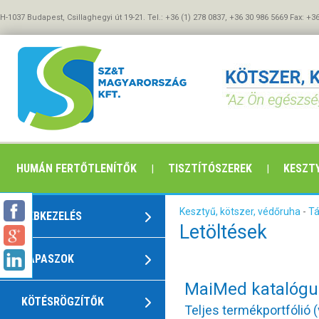
H-1037 Budapest, Csillaghegyi út 19-21. Tel.: +36 (1) 278 0837, +36 30 986 5669 Fax: +3
HUMÁN FERTŐTLENÍTŐK
TISZTÍTÓSZEREK
KESZTY
Kesztyű, kötszer, védőruha
-
T
SEBKEZELÉS
Letöltések
TAPASZOK
MaiMed katalógu
KÖTÉSRÖGZÍTŐK
Teljes termékportfólió 