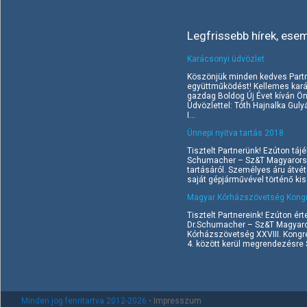
Legfrissebb hírek, ese
Karácsonyi üdvözlet
Köszönjük minden kedves Part
együttműködést! Kellemes kará
gazdag Boldog Új Évet kíván Ö
Üdvözlettel: Tóth Hajnalka Gul
I...
Ünnepi nyitva tartás 2018
Tisztelt Partnerünk! Ezúton tájé
Schumacher – Sz&T Magyarorszá
tartásáról. Személyes áru átvé
saját gépjárművével történő kisz
Magyar Kórházszövetség Kongr
Tisztelt Partnereink! Ezúton ért
Dr.Schumacher – Sz&T Magyaror
Kórházszövetség XXVIII. Kongr
4. között kerül megrendezésre Si
Minden jog fenntartva 2012-2026 •
Impresszum