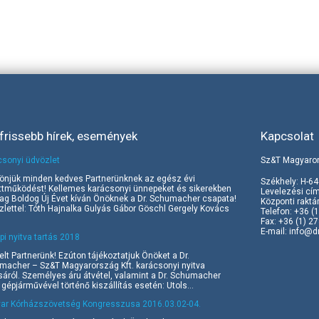
frissebb hírek, események
Kapcsolat
csonyi üdvözlet
Sz&T Magyaror
önjük minden kedves Partnerünknek az egész évi
Székhely: H-64
ttműködést! Kellemes karácsonyi ünnepeket és sikerekben
Levelezési cím
ag Boldog Új Évet kíván Önöknek a Dr. Schumacher csapata!
Központi raktá
lettel: Tóth Hajnalka Gulyás Gábor Göschl Gergely Kovács
Telefon: +36 (
Fax: +36 (1) 2
E-mail:
info@d
i nyitva tartás 2018
elt Partnerünk! Ezúton tájékoztatjuk Önöket a Dr.
macher – Sz&T Magyarország Kft. karácsonyi nyitva
sáról. Személyes áru átvétel, valamint a Dr. Schumacher
 gépjárművével történő kiszállítás esetén: Utols...
ar Kórházszövetség Kongresszusa 2016.03.02-04.