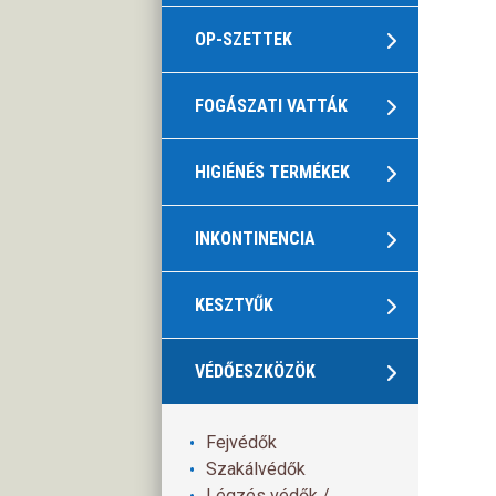
OP-SZETTEK
FOGÁSZATI VATTÁK
HIGIÉNÉS TERMÉKEK
INKONTINENCIA
KESZTYŰK
VÉDŐESZKÖZÖK
Fejvédők
Szakálvédők
Légzés védők /