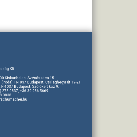
szág Kft
00 Kiskunhalas, Szénás utca 15.
 (Iroda): H-1037 Budapest, Csillaghegyi út 19-21.
r:H-1037 Budapest, Szőlőkert köz 9.
1) 278 0837, +36 30 986 5669
78 0838
rschumacher.hu