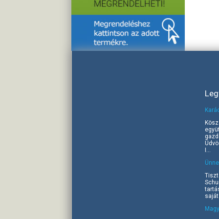
Leg
Kará
Kösz
együ
gazd
Üdvöz
I...
Ünnep
Tiszt
Schu
tartá
saját
Magy