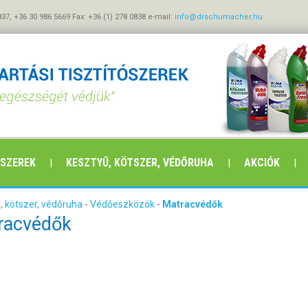
837, +36 30 986 5669 Fax: +36 (1) 278 0838 e-mail:
info@drschumacher.hu
ÓSZEREK
KESZTYŰ, KÖTSZER, VÉDŐRUHA
AKCIÓK
, kötszer, védőruha
-
Védőeszközök
-
Matracvédők
racvédők