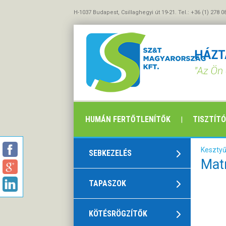
H-1037 Budapest, Csillaghegyi út 19-21. Tel.: +36 (1) 278 0
HUMÁN FERTŐTLENÍTŐK
TISZTÍT
Kesztyű
SEBKEZELÉS
Mat
TAPASZOK
KÖTÉSRÖGZÍTŐK