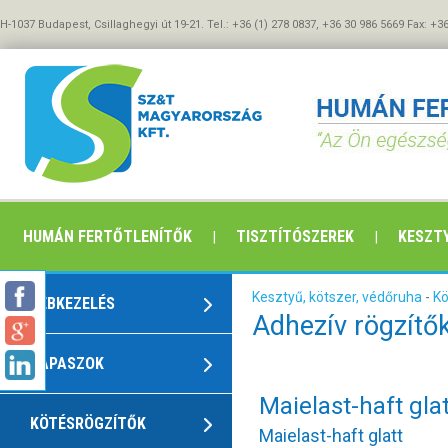
H-1037 Budapest, Csillaghegyi út 19-21. Tel.: +36 (1) 278 0837, +36 30 986 5669 Fax: +3
HUMÁN FERTŐTLENÍTŐK
TISZTÍTÓSZEREK
KESZTY
Kesztyű, kötszer, védőruha
-
Kö
SEBKEZELÉS
Adhezív rögzítő
TAPASZOK
Maielast-haft glat
KÖTÉSRÖGZÍTŐK
Maielast-haft glatt