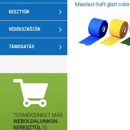
Maielast-haft glatt color
KESZTYŰK
VÉDŐESZKÖZÖK
TÁMOGATÁS