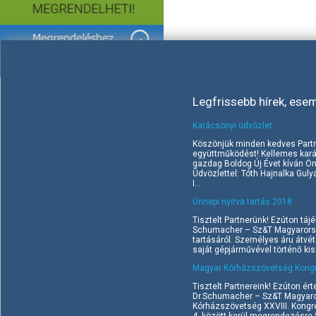
Legfrissebb hírek, ese
Karácsonyi üdvözlet
Köszönjük minden kedves Part
együttműködést! Kellemes kará
gazdag Boldog Új Évet kíván Ö
Üdvözlettel: Tóth Hajnalka Gul
I...
Ünnepi nyitva tartás 2018
Tisztelt Partnerünk! Ezúton tájé
Schumacher – Sz&T Magyarorszá
tartásáról. Személyes áru átvé
saját gépjárművével történő kisz
Magyar Kórházszövetség Kongr
Tisztelt Partnereink! Ezúton ért
Dr.Schumacher – Sz&T Magyaror
Kórházszövetség XXVIII. Kongr
4. között kerül megrendezésre Si