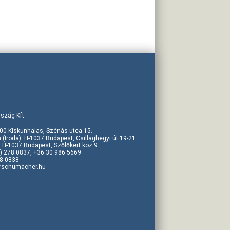
szág Kft
00 Kiskunhalas, Szénás utca 15.
 (Iroda): H-1037 Budapest, Csillaghegyi út 19-21.
r:H-1037 Budapest, Szőlőkert köz 9.
1) 278 0837, +36 30 986 5669
78 0838
rschumacher.hu