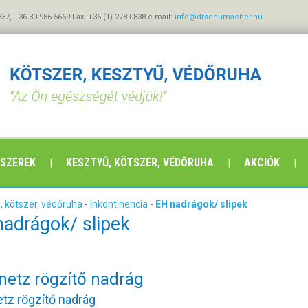
837, +36 30 986 5669 Fax: +36 (1) 278 0838 e-mail:
info@drschumacher.hu
ÓSZEREK
KESZTYŰ, KÖTSZER, VÉDŐRUHA
AKCIÓK
, kötszer, védőruha
-
Inkontinencia
-
EH nadrágok/ slipek
nadrágok/ slipek
netz rögzítő nadrág
tz rögzítő nadrág