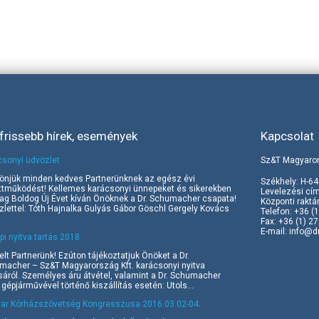
frissebb hírek, események
Kapcsolat
csonyi üdvözlet
Sz&T Magyaror
önjük minden kedves Partnerünknek az egész évi
Székhely: H-64
ttműködést! Kellemes karácsonyi ünnepeket és sikerekben
Levelezési cím
ag Boldog Új Évet kíván Önöknek a Dr. Schumacher csapata!
Központi raktá
lettel: Tóth Hajnalka Gulyás Gábor Göschl Gergely Kovács
Telefon: +36 (
Fax: +36 (1) 2
E-mail:
info@d
i nyitva tartás 2018
elt Partnerünk! Ezúton tájékoztatjuk Önöket a Dr.
macher – Sz&T Magyarország Kft. karácsonyi nyitva
sáról. Személyes áru átvétel, valamint a Dr. Schumacher
 gépjárművével történő kiszállítás esetén: Utols...
ar Kórházszövetség Kongresszusa 2016.03.02-04.