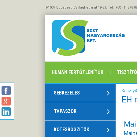
H-1037 Budapest, Csillaghegyi út 19-21. Tel.: +36 (1) 278 0
HUMÁN FERTŐTLENÍTŐK
TISZTÍT
Kesztyű
SEBKEZELÉS
EH 
TAPASZOK
Mai
KÖTÉSRÖGZÍTŐK
Maine