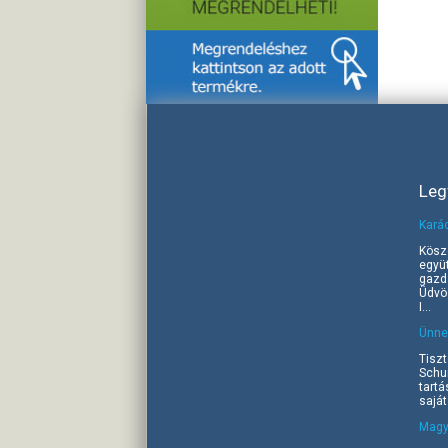
Leg
Kará
Kösz
együ
gazd
Üdvöz
I...
Ünnep
Tiszt
Schu
tartá
saját
Magy