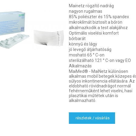
Mainetz rögzítő nadrág
nagyon rugalmas
85% poliészter és 15% spandex
mikroklímát biztosít a bőrön
alkalmazkodik a test alakjához
Optimális viselési komfort
bőrbarát
könnyű és lágy
jó levegő átjárhatóság
mosható 65 ° C-on
sterilizálható 121 ° C-on vagy EO
Alkalmazás
MaiMed® - MaiNetz különösen
alkalmas mobil betegek közepes é
súlyos inkontinencia ellátására. Az
eldobható rövidnadrágot normál
fehérneműként lehet viselni, hasi
plasztikai műtétek után is
alkalmazható.
részletek / vásárlás