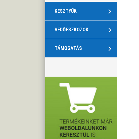
KESZTYŰK
VÉDŐESZKÖZÖK
TÁMOGATÁS