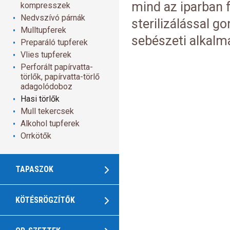
mind az iparban 
kompresszek
Nedvszívó párnák
sterilizálással g
Mulltupferek
sebészeti alkalm
Preparáló tupferek
Vlies tupferek
Perforált papírvatta-
törlők, papírvatta-törlő
adagolódoboz
Hasi törlők
Mull tekercsek
Alkohol tupferek
Orrkötők
TAPASZOK
KÖTÉSRÖGZÍTŐK