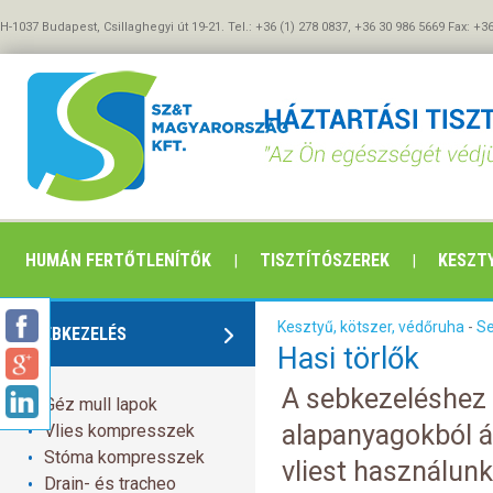
H-1037 Budapest, Csillaghegyi út 19-21. Tel.: +36 (1) 278 0837, +36 30 986 5669 Fax: +3
HUMÁN FERTŐTLENÍTŐK
TISZTÍTÓSZEREK
KESZTY
Kesztyű, kötszer, védőruha
-
S
SEBKEZELÉS
Hasi törlők
A sebkezeléshez 
Géz mull lapok
alapanyagokból ál
Vlies kompresszek
Stóma kompresszek
vliest használun
Drain- és tracheo