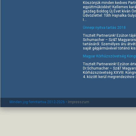
Köszönjük minden kedves Part
együttműködést! Kellemes kará
gazdag Boldog Új Évet kíván Ö
Üdvözlettel: Tóth Hajnalka Gul
I...
Ünnepi nyitva tartás 2018
Tisztelt Partnerünk! Ezúton tájé
Schumacher – Sz&T Magyarorszá
tartásáról. Személyes áru átvé
saját gépjárművével történő kisz
Magyar Kórházszövetség Kongr
Tisztelt Partnereink! Ezúton ért
Dr.Schumacher – Sz&T Magyaror
Kórházszövetség XXVIII. Kongr
4. között kerül megrendezésre Si
Minden jog fenntartva 2012-2026 •
Impresszum